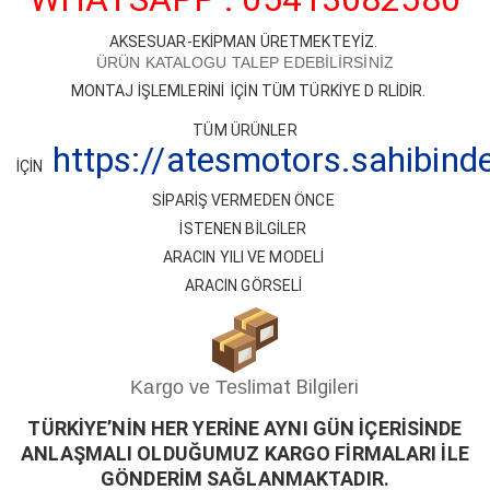
X5 Serisi
AKSESUAR-EKİPMAN ÜRETMEKTEYİZ.
X6 Serisi
ÜRÜN KATALOGU TALEP EDEBİLİRSİNİZ
MONTAJ İŞLEMLERİNİ İÇİN TÜM TÜRKİYE D RLİDİR.
X7 Serisi
TÜM ÜRÜNLER
Z Serisi
https://atesmotors.sahibin
İÇİN
SİPARİŞ VERMEDEN ÖNCE
İSTENEN BİLGİLER
ARACIN YILI VE MODELİ
ARACIN GÖRSELİ
at Bilgileri
Kargo ve Teslim
TÜRKİYE’NİN HER YERİNE AYNI GÜN İÇERİSİ
ND
E
ANLAŞMALI OLDUĞUMUZ KARGO FİRMALARI İLE
GÖNDERİM SAĞLANMAKTADIR.