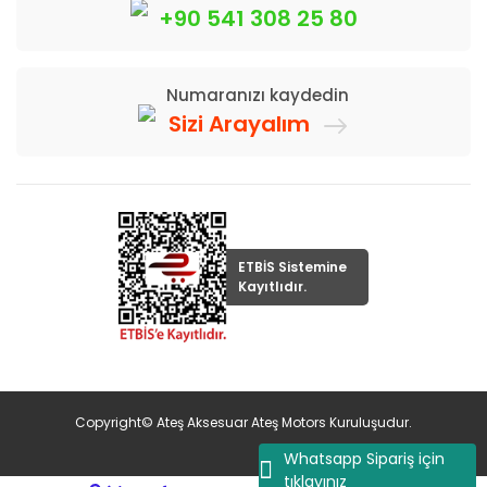
+90 541 308 25 80
Numaranızı kaydedin
Sizi Arayalım
ETBİS Sistemine
Kayıtlıdır.
Copyright© Ateş Aksesuar Ateş Motors Kuruluşudur.
Whatsapp Sipariş için
tıklayınız