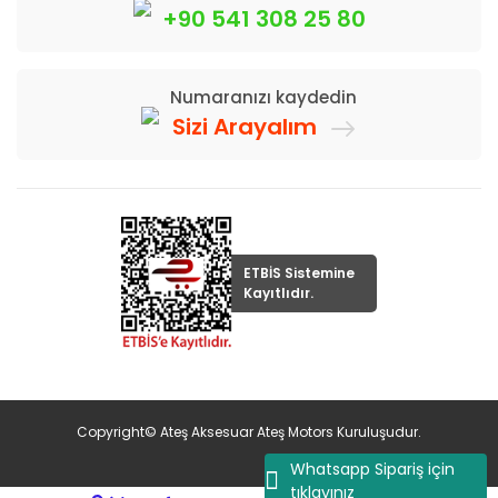
+90 541 308 25 80
Numaranızı kaydedin
Sizi Arayalım
ETBİS Sistemine
Kayıtlıdır.
Copyright© Ateş Aksesuar Ateş Motors Kuruluşudur.
Whatsapp Sipariş için
tıklayınız