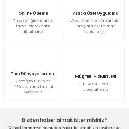
Online Ödeme
Araca Özel Uygulama
Talep ettiğiniz ürünler
Web sitemizde tüm ürünler
taksitli olarak satın
araçlara özel olarak
alabilirsiniz.
listelenmiştir.
Tüm Dünyaya İhracat
MÜŞTERİ HİZMETLERİ
Ürettiğimiz ürünleri
0 (850) 308 25 80
%80 oranında ihracat
ulaşabilirsiniz
yapıyoruz
Bizden haber almak ister misiniz?
Güncel kampanyalarımızdan haberdar olmak için kayıt olunuz.