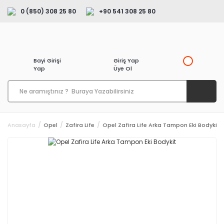
0 (850) 308 25 80
+90 541 308 25 80
Bayi Girişi
Giriş Yap
Yap
Üye Ol
Anasayfa
Opel
Zafira Life
Opel Zafira Life Arka Tampon Eki Bodykit