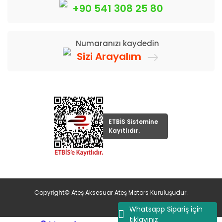
+90 541 308 25 80
Numaranızı kaydedin
Sizi Arayalım
ETBİS Sistemine
Kayıtlıdır.
Copyright© Ateş Aksesuar Ateş Motors Kuruluşudur.
Whatsapp Sipariş için
tıklayınız