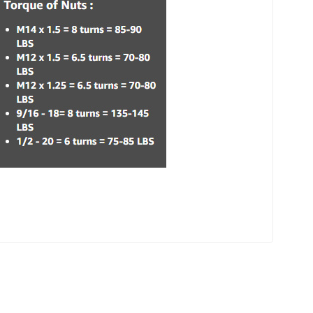
eri sosyal medya hesaplarımızdan takip