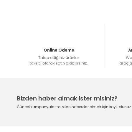
Müşteri Hizmetleri : 08503082580
HAFTA İÇİ 15.00 'a kadar bir sonraki gün üretime
Web Sitemizden 12 Taksit imkanı ile sipariş verebilir
Online Ödeme
A
Talep ettiğiniz ürünler
Web
taksitli olarak satın alabilirsiniz.
araçlar
Bizden haber almak ister misiniz?
Güncel kampanyalarımızdan haberdar olmak için kayıt olunuz.