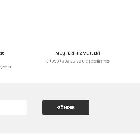
.
at
MÜŞTERİ HİZMETLERİ
0 (850) 308 25 80 ulaşabilirsiniz
ıyoruz
GÖNDER