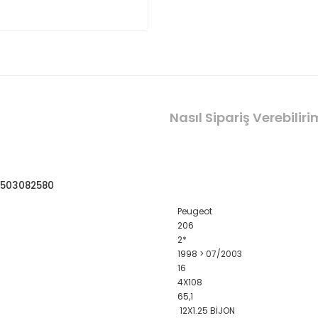
Nasıl Sipariş Verebilir
08503082580
Peugeot
206
2*
1998 > 07/2003
16
4X108
65,1
12X1.25 BİJON