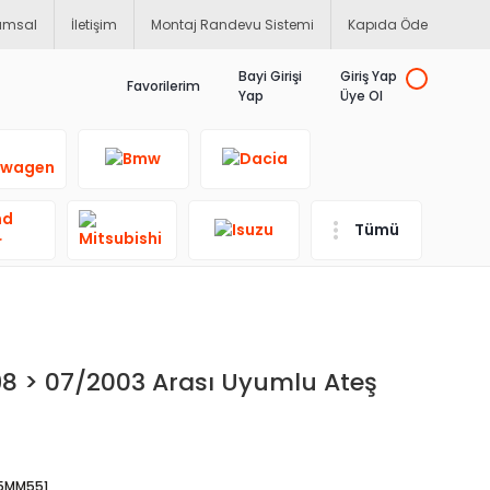
umsal
İletişim
Montaj Randevu Sistemi
Kapıda Öde
Bayi Girişi
Giriş Yap
Favorilerim
Yap
Üye Ol
Tümü
98 > 07/2003 Arası Uyumlu Ateş
5MM551