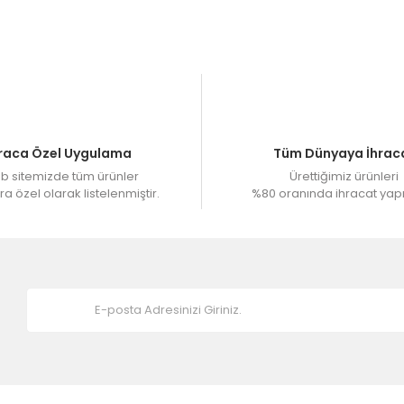
 alınmaktadır. 4- 7 İş gününde ürünler üretilip kargo yapılmaktadır
siniz.
raca Özel Uygulama
Tüm Dünyaya İhrac
 sitemizde tüm ürünler
Ürettiğimiz ürünleri
a özel olarak listelenmiştir.
%80 oranında ihracat yap