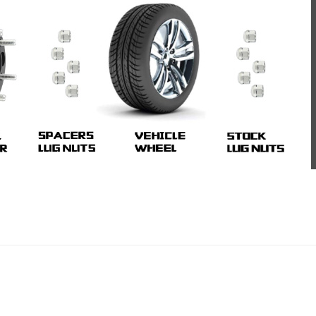
 almak için bizimle Whatsapp üzerinden iletişime geçebilir bizl