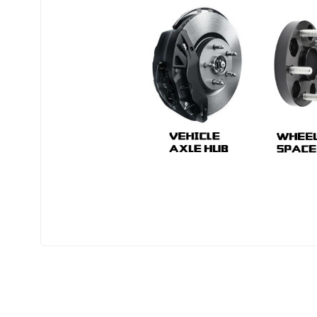
Ürünlerimizle ilgili daha fazla detaylı bilgi
edebilirsiniz.
Whatsapp : 05413082580