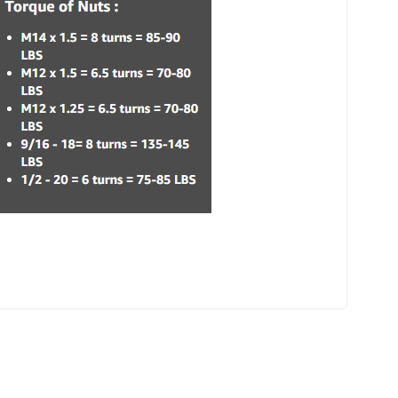
eri sosyal medya hesaplarımızdan takip