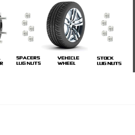
 almak için bizimle Whatsapp üzerinden iletişime geçebilir bizl