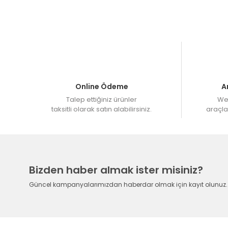
Müşteri Hizmetleri : 08503082580
HAFTA İÇİ 15.00 'a kadar bir sonraki gün üretime
Web Sitemizden 12 Taksit imkanı ile sipariş verebilir
Online Ödeme
A
Talep ettiğiniz ürünler
Web
taksitli olarak satın alabilirsiniz.
araçlar
Bizden haber almak ister misiniz?
Güncel kampanyalarımızdan haberdar olmak için kayıt olunuz.