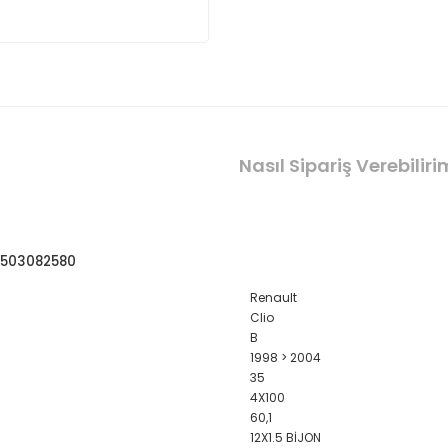
Nasıl Sipariş Verebilir
08503082580
Renault
Clio
B
1998 > 2004
35
4X100
60,1
12X1.5 BİJON