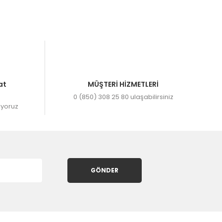
.
at
MÜŞTERİ HİZMETLERİ
0 (850) 308 25 80 ulaşabilirsiniz
ıyoruz
GÖNDER