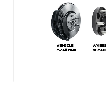
Ürünlerimizle ilgili daha fazla detaylı bilgi
edebilirsiniz.
Whatsapp : 05413082580