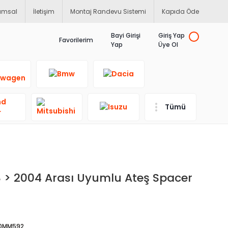
umsal
İletişim
Montaj Randevu Sistemi
Kapıda Öde
Bayi Girişi
Giriş Yap
Favorilerim
Yap
Üye Ol
Tümü
8 > 2004 Arası Uyumlu Ateş Spacer
20MM592