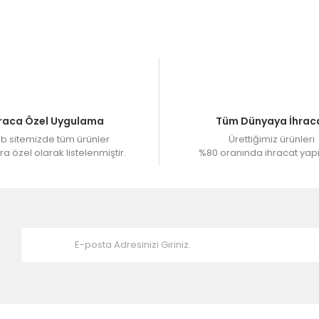
 alınmaktadır. 4- 7 İş gününde ürünler üretilip kargo yapılmaktadır
siniz.
raca Özel Uygulama
Tüm Dünyaya İhrac
 sitemizde tüm ürünler
Ürettiğimiz ürünleri
a özel olarak listelenmiştir.
%80 oranında ihracat yap