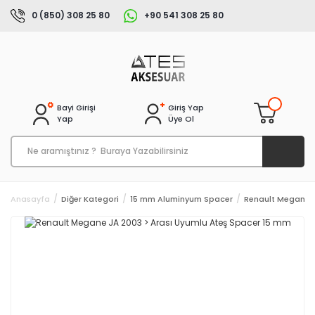
0 (850) 308 25 80
+90 541 308 25 80
Bayi Girişi
Giriş Yap
Yap
Üye Ol
Anasayfa
Diğer Kategori
15 mm Aluminyum Spacer
Renault Megane J