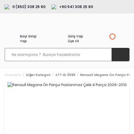
0 (850) 308 25 80
+90 541 308 25 80
Bayi Girişi
Giriş Yap
Yap
Üye Ol
Anasayfa
Diğer Kategori
ATT ID 3599
Renault Megane Ön Panjur Pas