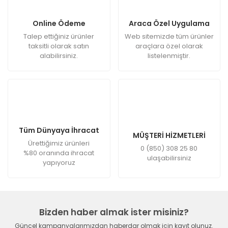
Online Ödeme
Araca Özel Uygulama
Talep ettiğiniz ürünler
Web sitemizde tüm ürünler
taksitli olarak satın
araçlara özel olarak
alabilirsiniz.
listelenmiştir.
Tüm Dünyaya İhracat
MÜŞTERİ HİZMETLERİ
Ürettiğimiz ürünleri
0 (850) 308 25 80
%80 oranında ihracat
ulaşabilirsiniz
yapıyoruz
Bizden haber almak ister misiniz?
Güncel kampanyalarımızdan haberdar olmak için kayıt olunuz.