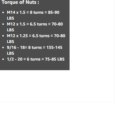
eri sosyal medya hesaplarımızdan takip