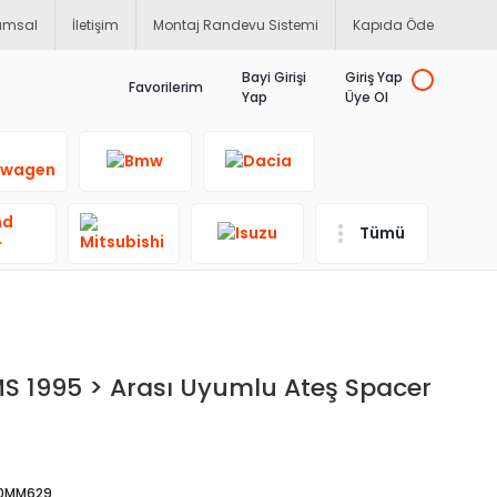
umsal
İletişim
Montaj Randevu Sistemi
Kapıda Öde
Bayi Girişi
Giriş Yap
Favorilerim
Yap
Üye Ol
Tümü
 1995 > Arası Uyumlu Ateş Spacer
30MM629