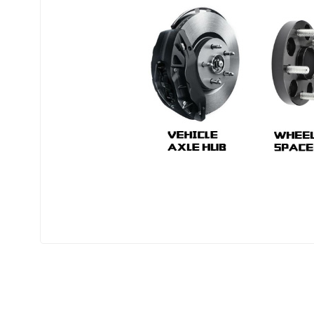
Ürünlerimizle ilgili daha fazla detaylı bilgi
edebilirsiniz.
Whatsapp : 05413082580