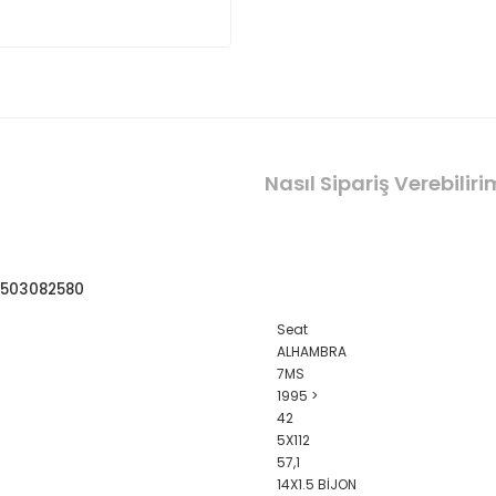
Nasıl Sipariş Verebilir
08503082580
Seat
ALHAMBRA
7MS
1995 >
42
5X112
57,1
14X1.5 BİJON