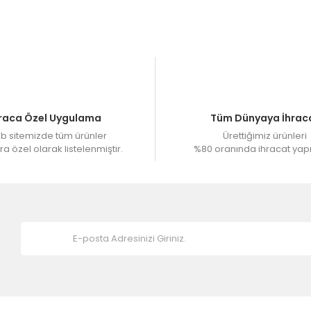
 alınmaktadır. 4- 7 İş gününde ürünler üretilip kargo yapılmaktadır
siniz.
raca Özel Uygulama
Tüm Dünyaya İhrac
 sitemizde tüm ürünler
Ürettiğimiz ürünleri
a özel olarak listelenmiştir.
%80 oranında ihracat yap