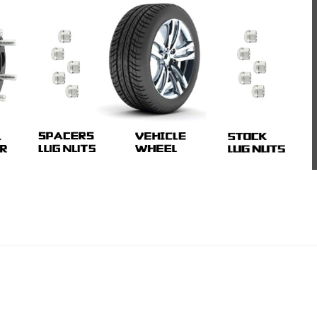
 almak için bizimle Whatsapp üzerinden iletişime geçebilir bizl