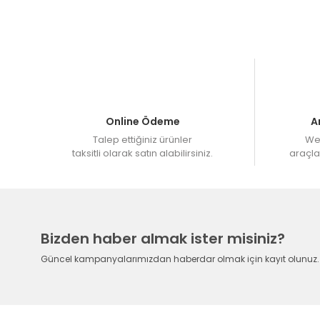
Müşteri Hizmetleri : 08503082580
HAFTA İÇİ 15.00 'a kadar bir sonraki gün üretime
Web Sitemizden 12 Taksit imkanı ile sipariş verebilir
Online Ödeme
A
Talep ettiğiniz ürünler
Web
taksitli olarak satın alabilirsiniz.
araçlar
Bizden haber almak ister misiniz?
Güncel kampanyalarımızdan haberdar olmak için kayıt olunuz.