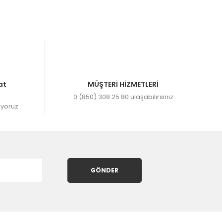
.
at
MÜŞTERİ HİZMETLERİ
0 (850) 308 25 80 ulaşabilirsiniz
ıyoruz
GÖNDER