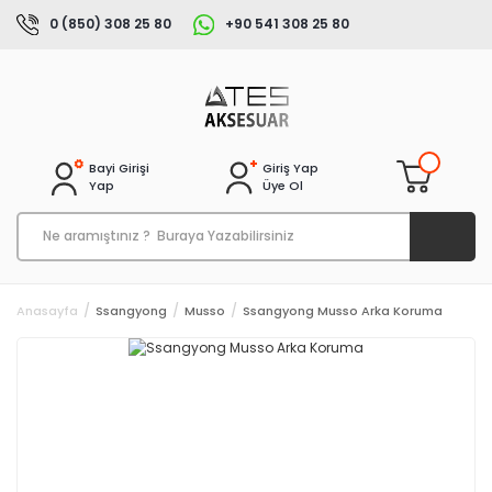
0 (850) 308 25 80
+90 541 308 25 80
Bayi Girişi
Giriş Yap
Yap
Üye Ol
Anasayfa
Ssangyong
Musso
Ssangyong Musso Arka Koruma