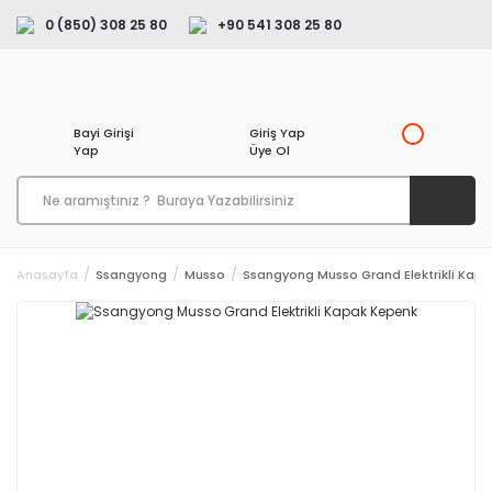
0 (850) 308 25 80
+90 541 308 25 80
Bayi Girişi
Giriş Yap
Yap
Üye Ol
Anasayfa
Ssangyong
Musso
Ssangyong Musso Grand Elektrikli Kap