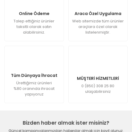
Online Ödeme
Araca Özel Uygulama
Talep ettiğiniz ürünler
Web sitemizde tüm ürünler
taksitli olarak satın
araçlara özel olarak
alabilirsiniz.
listelenmiştir.
Tüm Dünyaya İhracat
MÜŞTERİ HİZMETLERİ
Ürettiğimiz ürünleri
0 (850) 308 25 80
%80 oranında ihracat
ulaşabilirsiniz
yapıyoruz
Bizden haber almak ister misiniz?
Güncel kampanyalarımızdan haberdar olmak için kayıt olunuz.