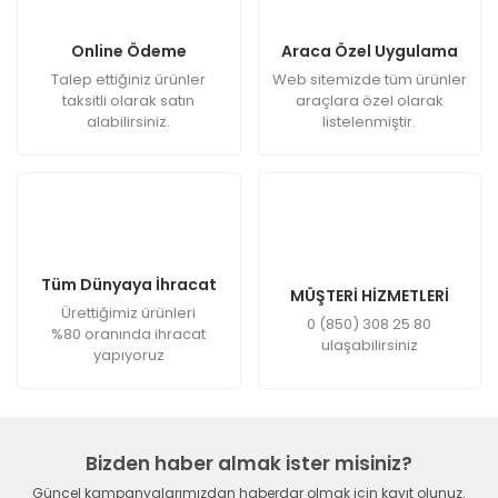
Online Ödeme
Araca Özel Uygulama
Talep ettiğiniz ürünler
Web sitemizde tüm ürünler
taksitli olarak satın
araçlara özel olarak
alabilirsiniz.
listelenmiştir.
Tüm Dünyaya İhracat
MÜŞTERİ HİZMETLERİ
Ürettiğimiz ürünleri
0 (850) 308 25 80
%80 oranında ihracat
ulaşabilirsiniz
yapıyoruz
Bizden haber almak ister misiniz?
Güncel kampanyalarımızdan haberdar olmak için kayıt olunuz.