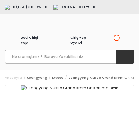
0 (850) 308 25 80
+90 541 308 25 80
Bayi Girişi
Giriş Yap
Yap
Üye Ol
Anasayfa
Ssangyong
Musso
Ssangyong Musso Grand Krom Ön Koru