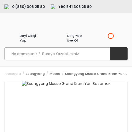
0 (850) 308 25 80
+90 541 308 25 80
Bayi Girişi
Giriş Yap
Yap
Üye Ol
Anasayfa
Ssangyong
Musso
Ssangyong Musso Grand Krom Yan Ba