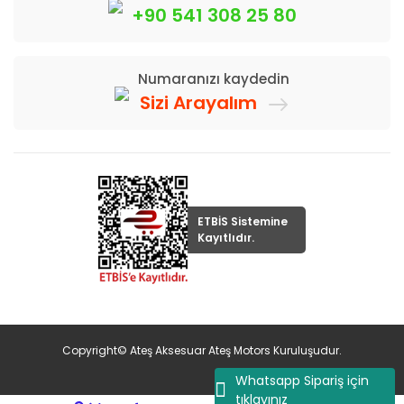
+90 541 308 25 80
Numaranızı kaydedin
Sizi Arayalım
ETBİS Sistemine
Kayıtlıdır.
Copyright© Ateş Aksesuar Ateş Motors Kuruluşudur.
Whatsapp Sipariş için
tıklayınız