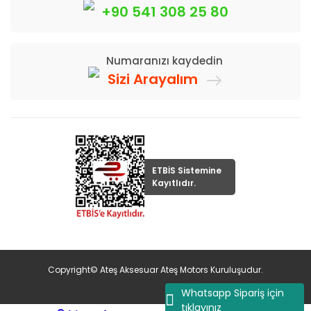
+90 541 308 25 80
Numaranızı kaydedin
Sizi Arayalım
ETBİS Sistemine
Kayıtlıdır.
Copyright© Ateş Aksesuar Ateş Motors Kuruluşudur.
Whatsapp Sipariş için
tıklayınız