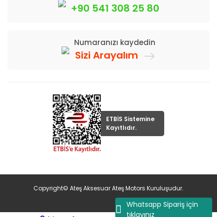
+90 541 308 25 80
Numaranızı kaydedin
Sizi Arayalım
ETBİS Sistemine
Kayıtlıdır.
Copyright© Ateş Aksesuar Ateş Motors Kuruluşudur.
Whatsapp Sipariş için
tıklayınız