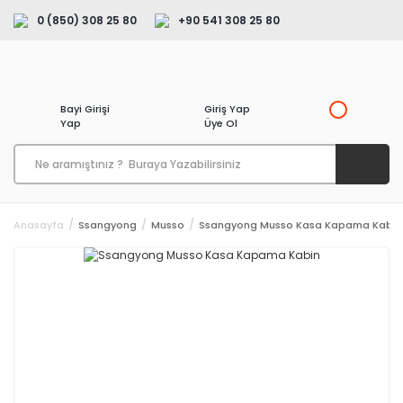
0 (850) 308 25 80
+90 541 308 25 80
Bayi Girişi
Giriş Yap
Yap
Üye Ol
Anasayfa
Ssangyong
Musso
Ssangyong Musso Kasa Kapama Kabin