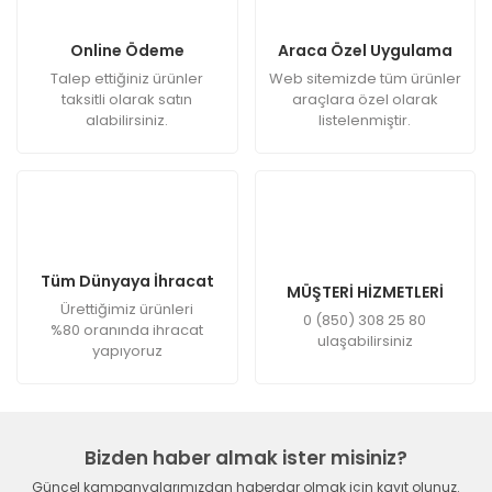
Online Ödeme
Araca Özel Uygulama
Talep ettiğiniz ürünler
Web sitemizde tüm ürünler
taksitli olarak satın
araçlara özel olarak
alabilirsiniz.
listelenmiştir.
Tüm Dünyaya İhracat
MÜŞTERİ HİZMETLERİ
Ürettiğimiz ürünleri
0 (850) 308 25 80
%80 oranında ihracat
ulaşabilirsiniz
yapıyoruz
Bizden haber almak ister misiniz?
Güncel kampanyalarımızdan haberdar olmak için kayıt olunuz.