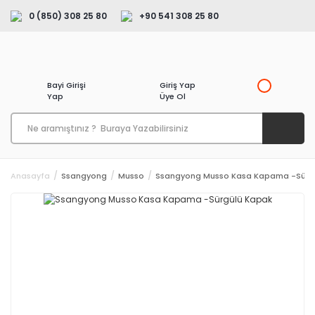
0 (850) 308 25 80
+90 541 308 25 80
Bayi Girişi
Giriş Yap
Yap
Üye Ol
Anasayfa
Ssangyong
Musso
Ssangyong Musso Kasa Kapama -Sürg