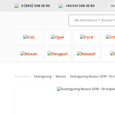
0 (850) 308 25 80
+90 541 308 25 80
Anasayfa
Ssangyong
Musso
Ssangyong Musso 2018- Ön 