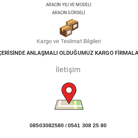
ARACIN YILI VE MODELİ
ARACIN GÖRSELİ
at Bilgileri
Kargo ve Teslim
ÇERİSİ
ND
E ANLAŞMALI OLDUĞUMUZ KARGO FİRMALA
İletişim
08503082580
0541 308 25 80
/