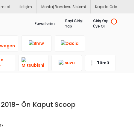
umsal
İletişim
Montaj Randevu Sistemi
Kapıda Öde
Bayi Girişi
Giriş Yap
Favorilerim
Yap
Üye Ol
Tümü
2018- Ön Kaput Scoop
07