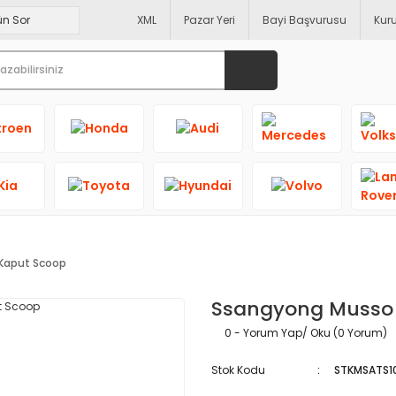
XML
Pazar Yeri
Bayi Başvurusu
Kur
Kaput Scoop
Ssangyong Musso 
0 - Yorum Yap/ Oku (0 Yorum)
Stok Kodu
STKMSATS1