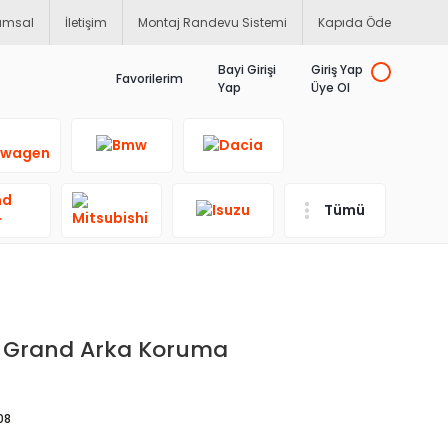
umsal
İletişim
Montaj Randevu Sistemi
Kapıda Öde
Bayi Girişi
Giriş Yap
Favorilerim
Yap
Üye Ol
Tümü
 Grand Arka Koruma
08