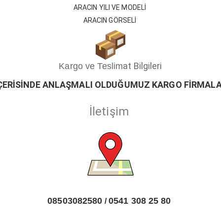
ARACIN YILI VE MODELİ
ARACIN GÖRSELİ
at Bilgileri
Kargo ve Teslim
ÇERİSİ
ND
E ANLAŞMALI OLDUĞUMUZ KARGO FİRMALA
İletişim
08503082580
0541 308 25 80
/