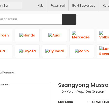
XML
Pazar Yeri
Bayi Başvurusu
Kur
ka Koruma
Ssangyong Musso
0 - Yorum Yap/ Oku (0 Yorum)
Stok Kodu
STKMSATS1