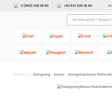
0 (850) 308 25 80
+90 541 308 25 80
Anasayfa
Ssangyong
Musso
Ssangyong Musso Grand Ar