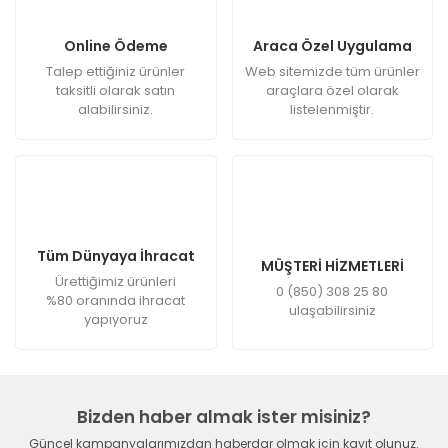
Online Ödeme
Araca Özel Uygulama
Talep ettiğiniz ürünler
Web sitemizde tüm ürünler
taksitli olarak satın
araçlara özel olarak
alabilirsiniz.
listelenmiştir.
Tüm Dünyaya İhracat
MÜŞTERİ HİZMETLERİ
Ürettiğimiz ürünleri
0 (850) 308 25 80
%80 oranında ihracat
ulaşabilirsiniz
yapıyoruz
Bizden haber almak ister misiniz?
Güncel kampanyalarımızdan haberdar olmak için kayıt olunuz.