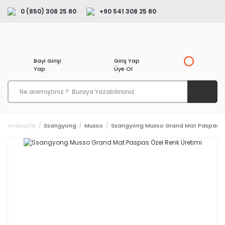
0 (850) 308 25 80
+90 541 308 25 80
Bayi Girişi
Giriş Yap
Yap
Üye Ol
Anasayfa
Ssangyong
Musso
Ssangyong Musso Grand Mat Paspas Öz