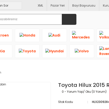
XML
Pazar Yeri
Bayi Başvurusu
Kur
n
Toyota Hilux 2015
0 - Yorum Yap/ Oku (0 Yorum)
Stok Kodu
HLX23092