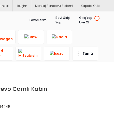
umsal
İletişim
Montaj Randevu Sistemi
Kapıda Öde
Bayi Girişi
Giriş Yap
Favorilerim
Yap
Üye Ol
Tümü
 Revo Camlı Kabin
844445