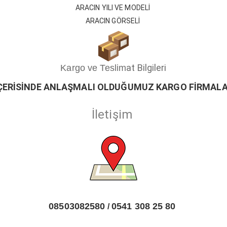
ARACIN YILI VE MODELİ
ARACIN GÖRSELİ
at Bilgileri
Kargo ve Teslim
ÇERİSİ
ND
E ANLAŞMALI OLDUĞUMUZ KARGO FİRMALA
İletişim
08503082580
0541 308 25 80
/