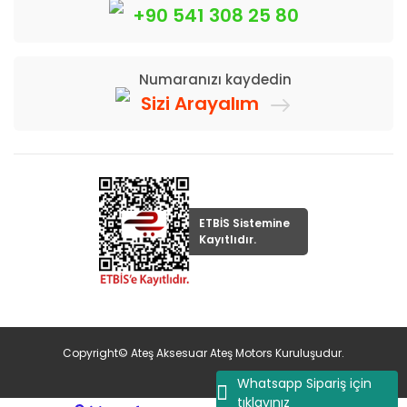
+90 541 308 25 80
Numaranızı kaydedin
Sizi Arayalım
ETBİS Sistemine
Kayıtlıdır.
Copyright© Ateş Aksesuar Ateş Motors Kuruluşudur.
Whatsapp Sipariş için
tıklayınız