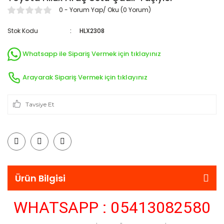
Vel
E90
ix55
Tipo
Puma
Expert
Transporter
0 - Yorum Yap/ Oku (0 Yorum)
F10
Uno
Zoe
Kona
S-Max
Expert Traveller
Stok Kodu
HLX2308
F20
Matrix
Scorpio
PARTNER
Whatsapp ile Sipariş Vermek için tıklayınız
F30
Rcz
Santa FE
Tourneo
Arayarak Sipariş Vermek için tıklayınız
Rifter
i Serisi
Transit
Sonata
iX3
Starex
Tavsiye Et
M Serisi
X1 Serisi
X2 Serisi
Ürün Bilgisi
X3 Serisi
WHATSAPP : 05413082580
X4 Serisi