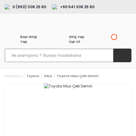
0 (850) 308 25 80
+90 541 308 25 80
Bayi Girişi
Giriş Yap
Yap
Üye Ol
Anasayfa
Toyota
Hilux
Toyota Hilux Çeki Demiri