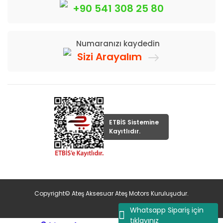
+90 541 308 25 80
Numaranızı kaydedin
Sizi Arayalım
ETBİS Sistemine
Kayıtlıdır.
Copyright© Ateş Aksesuar Ateş Motors Kuruluşudur.
Whatsapp Sipariş için
tıklayınız