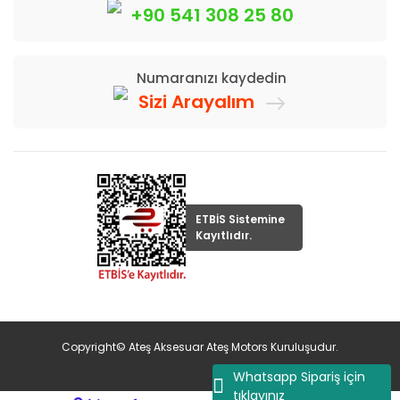
+90 541 308 25 80
Numaranızı kaydedin
Sizi Arayalım
ETBİS Sistemine
Kayıtlıdır.
Copyright© Ateş Aksesuar Ateş Motors Kuruluşudur.
Whatsapp Sipariş için
tıklayınız