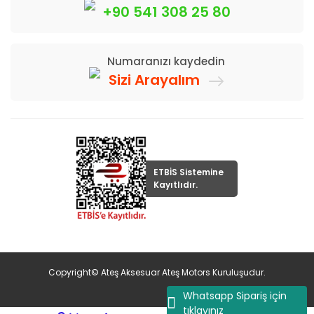
+90 541 308 25 80
Numaranızı kaydedin
Sizi Arayalım
ETBİS Sistemine
Kayıtlıdır.
Copyright© Ateş Aksesuar Ateş Motors Kuruluşudur.
Whatsapp Sipariş için
tıklayınız