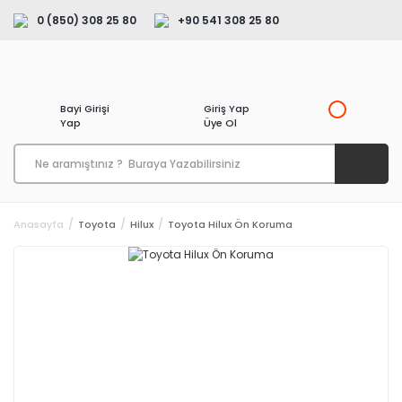
0 (850) 308 25 80
+90 541 308 25 80
Bayi Girişi
Giriş Yap
Yap
Üye Ol
Anasayfa
Toyota
Hilux
Toyota Hilux Ön Koruma