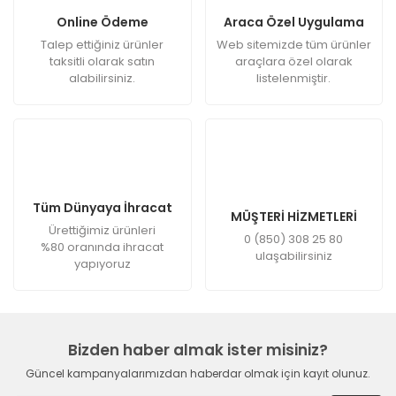
Online Ödeme
Araca Özel Uygulama
Talep ettiğiniz ürünler
Web sitemizde tüm ürünler
taksitli olarak satın
araçlara özel olarak
alabilirsiniz.
listelenmiştir.
Tüm Dünyaya İhracat
MÜŞTERİ HİZMETLERİ
Ürettiğimiz ürünleri
0 (850) 308 25 80
%80 oranında ihracat
ulaşabilirsiniz
yapıyoruz
Bizden haber almak ister misiniz?
Güncel kampanyalarımızdan haberdar olmak için kayıt olunuz.