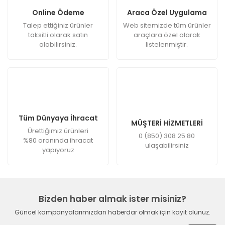
Online Ödeme
Araca Özel Uygulama
Talep ettiğiniz ürünler
Web sitemizde tüm ürünler
taksitli olarak satın
araçlara özel olarak
alabilirsiniz.
listelenmiştir.
Tüm Dünyaya İhracat
MÜŞTERİ HİZMETLERİ
Ürettiğimiz ürünleri
0 (850) 308 25 80
%80 oranında ihracat
ulaşabilirsiniz
yapıyoruz
Bizden haber almak ister misiniz?
Güncel kampanyalarımızdan haberdar olmak için kayıt olunuz.