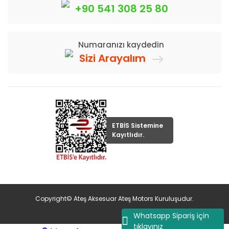
+90 541 308 25 80
Numaranızı kaydedin
Sizi Arayalım
ETBİS Sistemine
Kayıtlıdır.
Copyright© Ateş Aksesuar Ateş Motors Kuruluşudur.
Whatsapp Sipariş için
tıklayınız