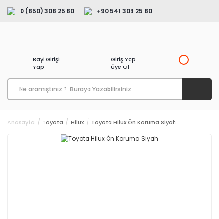
0 (850) 308 25 80
+90 541 308 25 80
Bayi Girişi
Giriş Yap
Yap
Üye Ol
Anasayfa
Toyota
Hilux
Toyota Hilux Ön Koruma Siyah