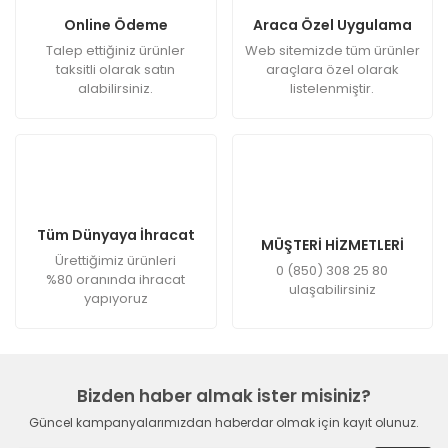
Online Ödeme
Araca Özel Uygulama
Talep ettiğiniz ürünler
Web sitemizde tüm ürünler
taksitli olarak satın
araçlara özel olarak
alabilirsiniz.
listelenmiştir.
Tüm Dünyaya İhracat
MÜŞTERİ HİZMETLERİ
Ürettiğimiz ürünleri
0 (850) 308 25 80
%80 oranında ihracat
ulaşabilirsiniz
yapıyoruz
Bizden haber almak ister misiniz?
Güncel kampanyalarımızdan haberdar olmak için kayıt olunuz.