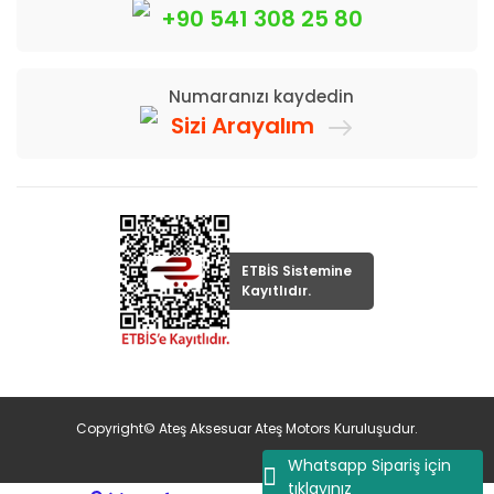
+90 541 308 25 80
Numaranızı kaydedin
Sizi Arayalım
ETBİS Sistemine
Kayıtlıdır.
Copyright© Ateş Aksesuar Ateş Motors Kuruluşudur.
Whatsapp Sipariş için
tıklayınız