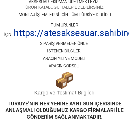
AKSESUAR-EKİPMAN ÜRETMEKTEYİZ.
X5 Serisi
ÜRÜN KATALOGU TALEP EDEBİLİRSİNİZ
X6 Serisi
MONTAJ İŞLEMLERİNİ İÇİN TÜM TÜRKİYE D RLİDİR.
TÜM ÜRÜNLER
X7 Serisi
https://atesaksesuar.sahibi
İÇİN
Z Serisi
SİPARİŞ VERMEDEN ÖNCE
İSTENEN BİLGİLER
ARACIN YILI VE MODELİ
ARACIN GÖRSELİ
at Bilgileri
Kargo ve Teslim
TÜRKİYE’NİN HER YERİNE AYNI GÜN İÇERİSİ
ND
E
ANLAŞMALI OLDUĞUMUZ KARGO FİRMALARI İLE
GÖNDERİM SAĞLANMAKTADIR.