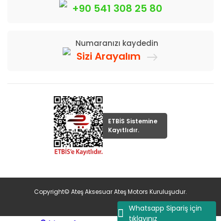
+90 541 308 25 80
Numaranızı kaydedin
Sizi Arayalım
ETBİS Sistemine
Kayıtlıdır.
Copyright© Ateş Aksesuar Ateş Motors Kuruluşudur.
Whatsapp Sipariş için
tıklayınız