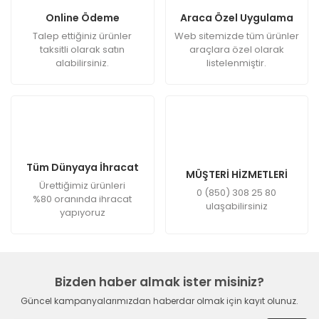
Online Ödeme
Araca Özel Uygulama
Talep ettiğiniz ürünler
Web sitemizde tüm ürünler
taksitli olarak satın
araçlara özel olarak
alabilirsiniz.
listelenmiştir.
Tüm Dünyaya İhracat
MÜŞTERİ HİZMETLERİ
Ürettiğimiz ürünleri
0 (850) 308 25 80
%80 oranında ihracat
ulaşabilirsiniz
yapıyoruz
Bizden haber almak ister misiniz?
Güncel kampanyalarımızdan haberdar olmak için kayıt olunuz.