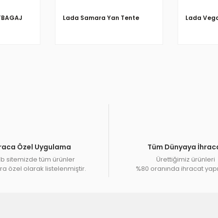
TBAGAJ
Lada Samara Yan Tente
Lada Vega
raca Özel Uygulama
Tüm Dünyaya İhrac
 sitemizde tüm ürünler
Ürettiğimiz ürünleri
a özel olarak listelenmiştir.
%80 oranında ihracat yap