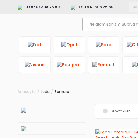
0 (850) 308 25 80
+90 541 308 25 80
Anasayfa
Lada
Samara
Stoktakiler