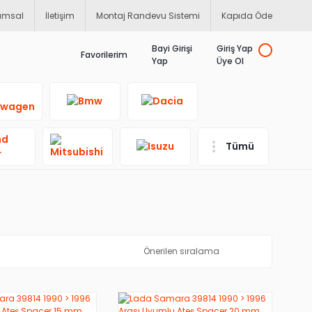
umsal
İletişim
Montaj Randevu Sistemi
Kapıda Öde
Bayi Girişi
Giriş Yap
Favorilerim
Yap
Üye Ol
Tümü