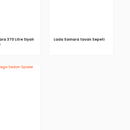
ra 370 Litre Siyah
Lada Samara tavan Sepeti
j
İNCELE