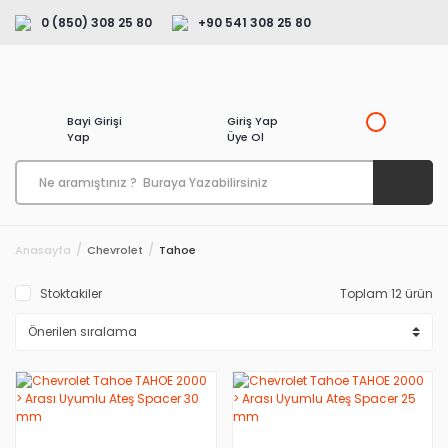
0 (850) 308 25 80
+90 541 308 25 80
Bayi Girişi
Giriş Yap
Yap
Üye Ol
Anasayfa
Chevrolet
Tahoe
Stoktakiler
Toplam 12 ürün